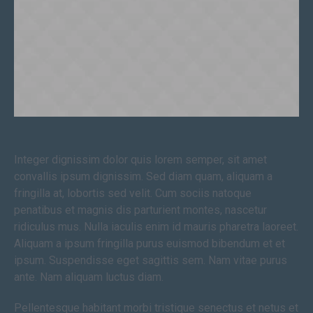
Integer dignissim dolor quis lorem semper, sit amet
convallis ipsum dignissim. Sed diam quam, aliquam a
fringilla at, lobortis sed velit. Cum sociis natoque
penatibus et magnis dis parturient montes, nascetur
ridiculus mus. Nulla iaculis enim id mauris pharetra laoreet.
Aliquam a ipsum fringilla purus euismod bibendum et et
ipsum. Suspendisse eget sagittis sem. Nam vitae purus
ante. Nam aliquam luctus diam.
Pellentesque habitant morbi tristique senectus et netus et