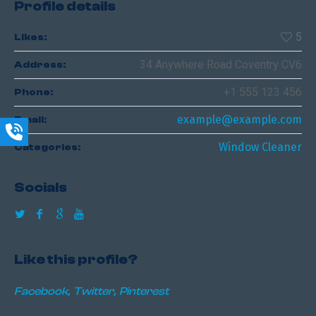
Profile details
5
Likes:
34 Anywhere Road Coventry CV6
Address:
+1 555 123 456
Phone:
example@example.com
Email:
Window Cleaner
Categories:
Socials
Like this profile?
Facebook
Twitter
Pinterest